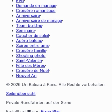
EVG
·
Demande en mariage
·
Croisière romantique
·
Anniversaire
·
Anniversaire de mariage
·
Team building
·
Séminaire
·
Coucher de soleil
·
Apéro bateau
·
Soirée entre amis
·
Croisière famille
·
Shooting photo
·
Saint-Valentin
·
Fête des Mères
·
Croisière de Noël
·
Nouvel An
© 2026 Un Bateau à Paris. Alle Rechte vorbehalten.
Seitenübersicht
·
Private Rundfahrten auf der Seine
Erstellt mit ❤️ von
Pixee Play