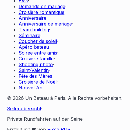
EVG
·
Demande en mariage
·
Croisière romantique
·
Anniversaire
·
Anniversaire de mariage
·
Team building
·
Séminaire
·
Coucher de soleil
·
Apéro bateau
·
Soirée entre amis
·
Croisière famille
·
Shooting photo
·
Saint-Valentin
·
Fête des Mères
·
Croisière de Noël
·
Nouvel An
© 2026 Un Bateau à Paris. Alle Rechte vorbehalten.
Seitenübersicht
·
Private Rundfahrten auf der Seine
Erstellt mit ❤️ von
Pixee Play