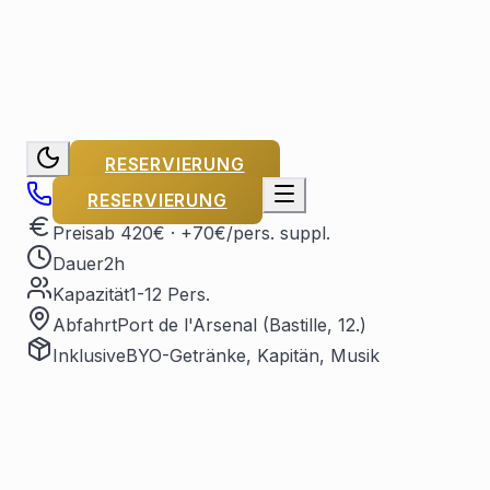
RESERVIERUNG
RESERVIERUNG
Preis
ab 420€
· +70€/pers. suppl.
Dauer
2h
Kapazität
1-12 Pers.
Abfahrt
Port de l'Arsenal (Bastille, 12.)
Inklusive
BYO-Getränke, Kapitän, Musik