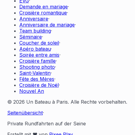
EVG
·
Demande en mariage
·
Croisière romantique
·
Anniversaire
·
Anniversaire de mariage
·
Team building
·
Séminaire
·
Coucher de soleil
·
Apéro bateau
·
Soirée entre amis
·
Croisière famille
·
Shooting photo
·
Saint-Valentin
·
Fête des Mères
·
Croisière de Noël
·
Nouvel An
© 2026 Un Bateau à Paris. Alle Rechte vorbehalten.
Seitenübersicht
·
Private Rundfahrten auf der Seine
Erstellt mit ❤️ von
Pixee Play