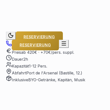
RESERVIERUNG
RESERVIERUNG
Preis
ab 420€
· +70€/pers. suppl.
Dauer
2h
Kapazität
1-12 Pers.
Abfahrt
Port de l'Arsenal (Bastille, 12.)
Inklusive
BYO-Getränke, Kapitän, Musik