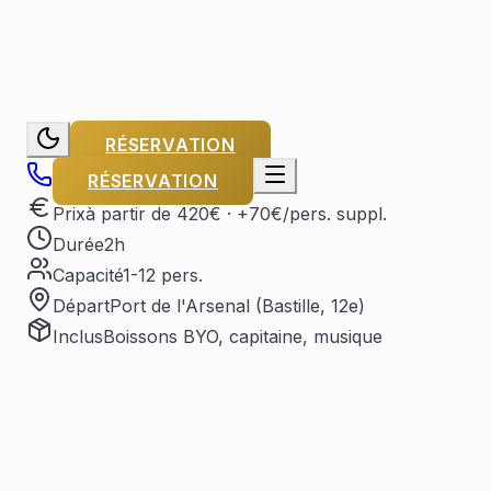
RÉSERVATION
RÉSERVATION
Prix
à partir de 420€
· +70€/pers. suppl.
Durée
2h
Capacité
1-12 pers.
Départ
Port de l'Arsenal (Bastille, 12e)
Inclus
Boissons BYO, capitaine, musique