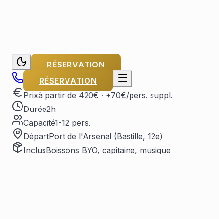
RÉSERVATION
RÉSERVATION
Prix
à partir de 420€
· +70€/pers. suppl.
Durée
2h
Capacité
1-12 pers.
Départ
Port de l'Arsenal (Bastille, 12e)
Inclus
Boissons BYO, capitaine, musique