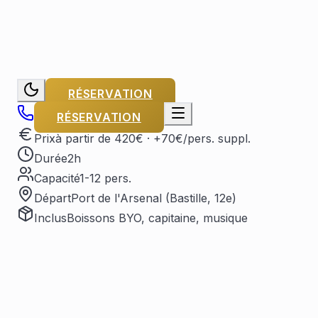
RÉSERVATION
RÉSERVATION
Prix
à partir de 420€
· +70€/pers. suppl.
Durée
2h
Capacité
1-12 pers.
Départ
Port de l'Arsenal (Bastille, 12e)
Inclus
Boissons BYO, capitaine, musique