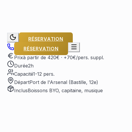
RÉSERVATION
RÉSERVATION
Prix
à partir de 420€
· +70€/pers. suppl.
Durée
2h
Capacité
1-12 pers.
Départ
Port de l'Arsenal (Bastille, 12e)
Inclus
Boissons BYO, capitaine, musique