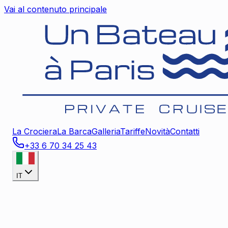
Vai al contenuto principale
La Crociera
La Barca
Galleria
Tariffe
Novità
Contatti
+33 6 70 34 25 43
IT