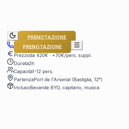
PRENOTAZIONE
PRENOTAZIONE
Prezzo
da 420€
· +70€/pers. suppl.
Durata
2h
Capacità
1-12 pers.
Partenza
Port de l'Arsenal (Bastiglia, 12°)
Incluso
Bevande BYO, capitano, musica