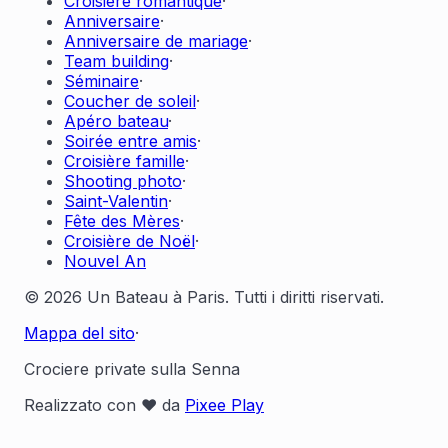
Croisière romantique
·
Anniversaire
·
Anniversaire de mariage
·
Team building
·
Séminaire
·
Coucher de soleil
·
Apéro bateau
·
Soirée entre amis
·
Croisière famille
·
Shooting photo
·
Saint-Valentin
·
Fête des Mères
·
Croisière de Noël
·
Nouvel An
© 2026 Un Bateau à Paris. Tutti i diritti riservati.
Mappa del sito
·
Crociere private sulla Senna
Realizzato con ❤️ da
Pixee Play