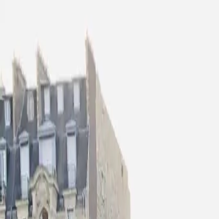
Zum Hauptinhalt springen
Die Rundfahrt
Das Schiff
Galerie
Preise
Aktuelles
Kontak
+33 6 70 34 25 43
DE