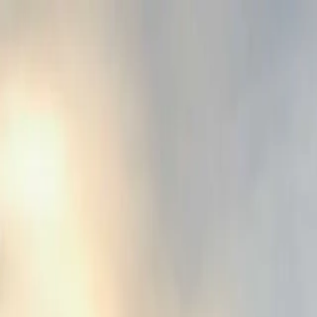
Zum Hauptinhalt springen
Die Rundfahrt
Das Schiff
Galerie
Preise
Aktuelles
Kontak
+33 6 70 34 25 43
DE