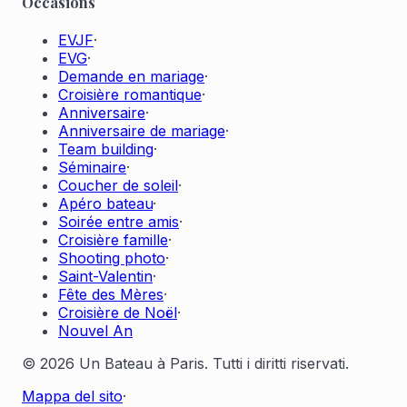
Occasions
EVJF
·
EVG
·
Demande en mariage
·
Croisière romantique
·
Anniversaire
·
Anniversaire de mariage
·
Team building
·
Séminaire
·
Coucher de soleil
·
Apéro bateau
·
Soirée entre amis
·
Croisière famille
·
Shooting photo
·
Saint-Valentin
·
Fête des Mères
·
Croisière de Noël
·
Nouvel An
© 2026 Un Bateau à Paris. Tutti i diritti riservati.
Mappa del sito
·