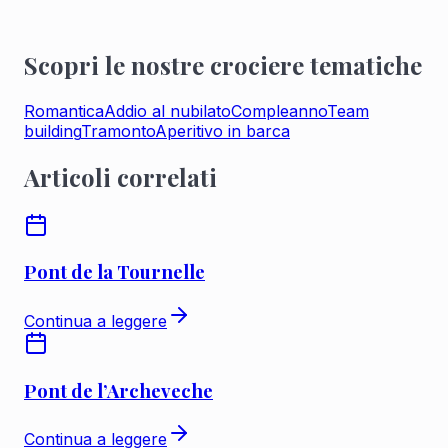
REGALATEVI UNA CROCIERA PRIVATA
SULLA SENNA
Scopri le nostre crociere tematiche
Romantica
Addio al nubilato
Compleanno
Team
building
Tramonto
Aperitivo in barca
Articoli correlati
Pont de la Tournelle
Continua a leggere
Pont de l’Archeveche
Continua a leggere