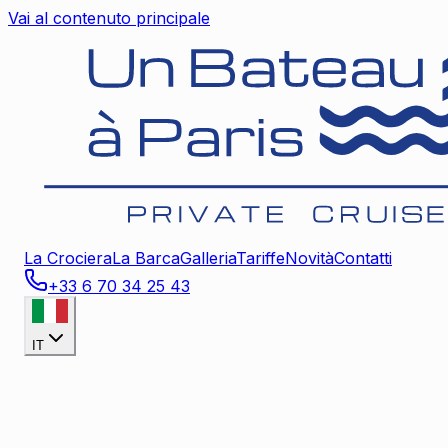
Vai al contenuto principale
La Crociera
La Barca
Galleria
Tariffe
Novità
Contatti
+33 6 70 34 25 43
IT