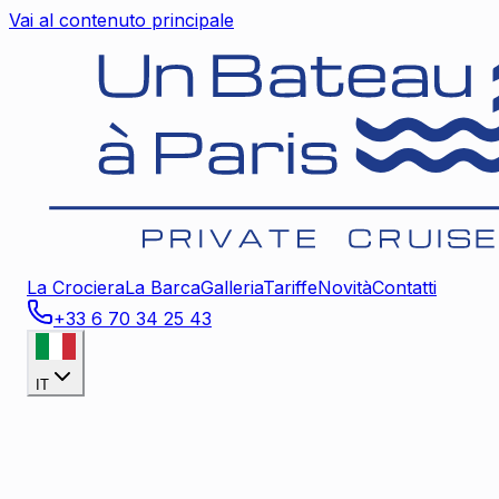
Vai al contenuto principale
La Crociera
La Barca
Galleria
Tariffe
Novità
Contatti
+33 6 70 34 25 43
IT