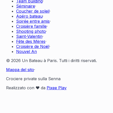
Team building
·
Séminaire
·
Coucher de soleil
·
Apéro bateau
·
Soirée entre amis
·
Croisière famille
·
Shooting photo
·
Saint-Valentin
·
Fête des Mères
·
Croisière de Noël
·
Nouvel An
© 2026 Un Bateau à Paris. Tutti i diritti riservati.
Mappa del sito
·
Crociere private sulla Senna
Realizzato con ❤️ da
Pixee Play