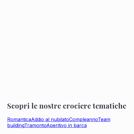
Percorso privato sulla Senna
Il percorso della vostra crociera privata vi
permetterà di scoprire Parigi dalla Senna.
2 ore di crociera privata
5 volte al giorno, partendo dal Port de l'Arsenal,
godetevi una crociera privata sulla Senna.
REGALATEVI UNA CROCIERA PRIVATA
SULLA SENNA
Scopri le nostre crociere tematiche
Romantica
Addio al nubilato
Compleanno
Team
building
Tramonto
Aperitivo in barca