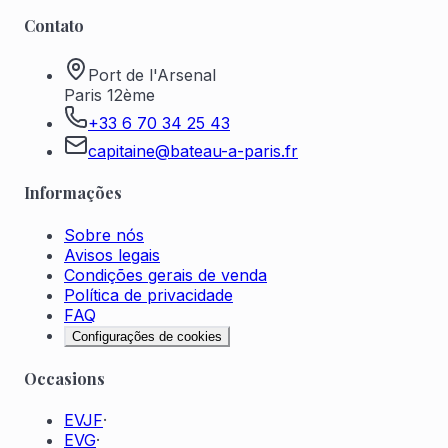
Contato
Port de l'Arsenal
Paris 12ème
+33 6 70 34 25 43
capitaine@bateau-a-paris.fr
Informações
Sobre nós
Avisos legais
Condições gerais de venda
Política de privacidade
FAQ
Configurações de cookies
Occasions
EVJF
·
EVG
·