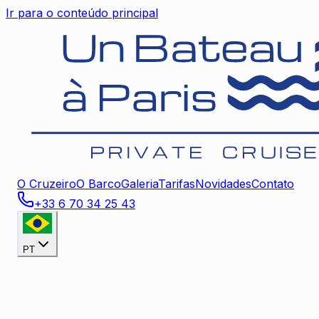
Ir para o conteúdo principal
O Cruzeiro
O Barco
Galeria
Tarifas
Novidades
Contato
+33 6 70 34 25 43
PT