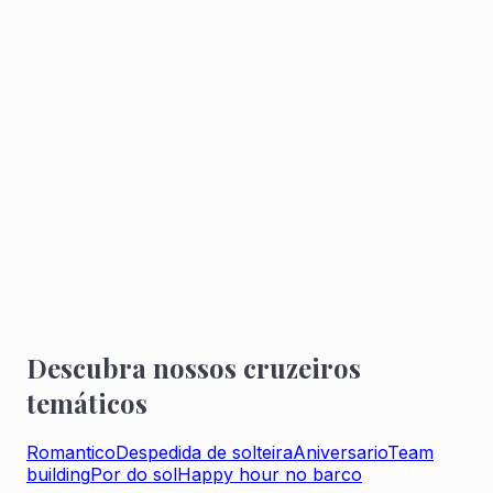
Percurso privativo no Sena
O percurso do seu cruzeiro privativo permitira que
você descubra Paris pelo Sena.
2h de cruzeiro privativo
5 vezes por dia, partindo do Port de l'Arsenal,
aproveite um cruzeiro privativo no Sena.
PRESENTEIE-SE COM UM CRUZEIRO
PRIVATIVO NO SENA
Descubra nossos cruzeiros
temáticos
Romantico
Despedida de solteira
Aniversario
Team
building
Por do sol
Happy hour no barco