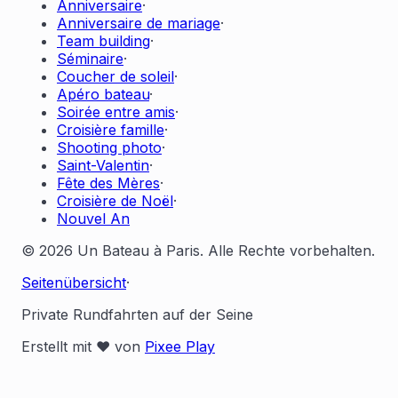
Anniversaire
·
Anniversaire de mariage
·
Team building
·
Séminaire
·
Coucher de soleil
·
Apéro bateau
·
Soirée entre amis
·
Croisière famille
·
Shooting photo
·
Saint-Valentin
·
Fête des Mères
·
Croisière de Noël
·
Nouvel An
© 2026 Un Bateau à Paris. Alle Rechte vorbehalten.
Seitenübersicht
·
Private Rundfahrten auf der Seine
Erstellt mit ❤️ von
Pixee Play