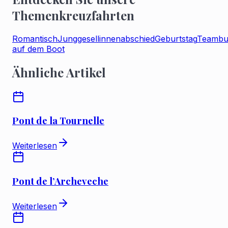
Themenkreuzfahrten
Romantisch
Junggesellinnenabschied
Geburtstag
Teambui
auf dem Boot
Ähnliche Artikel
Pont de la Tournelle
Weiterlesen
Pont de l’Archeveche
Weiterlesen