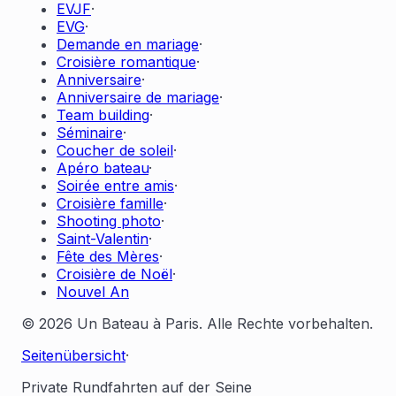
EVJF
·
EVG
·
Demande en mariage
·
Croisière romantique
·
Anniversaire
·
Anniversaire de mariage
·
Team building
·
Séminaire
·
Coucher de soleil
·
Apéro bateau
·
Soirée entre amis
·
Croisière famille
·
Shooting photo
·
Saint-Valentin
·
Fête des Mères
·
Croisière de Noël
·
Nouvel An
© 2026 Un Bateau à Paris. Alle Rechte vorbehalten.
Seitenübersicht
·
Private Rundfahrten auf der Seine