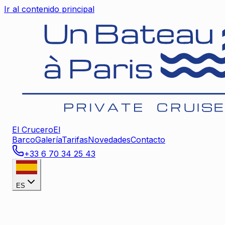
Ir al contenido principal
El Crucero
El
Barco
Galería
Tarifas
Novedades
Contacto
+33 6 70 34 25 43
ES