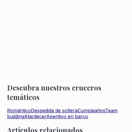
Recorrido privado por el Sena
El recorrido de su crucero privado le permitirá
descubrir París desde el Sena.
2h de crucero privado
5 veces al día, desde el Port de l'Arsenal, disfrute de
un crucero privado por el Sena.
REGÁLESE UN CRUCERO PRIVADO POR EL
SENA
Descubra nuestros cruceros
temáticos
Romántico
Despedida de soltera
Cumpleaños
Team
building
Atardecer
Aperitivo en barco
Artículos relacionados