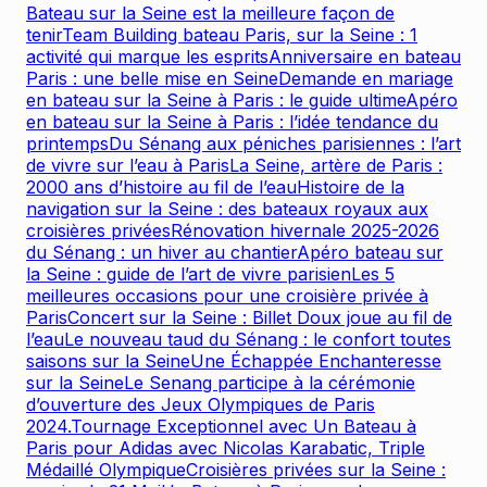
Bateau sur la Seine est la meilleure façon de
tenir
Team Building bateau Paris, sur la Seine : 1
activité qui marque les esprits
Anniversaire en bateau
Paris : une belle mise en Seine
Demande en mariage
en bateau sur la Seine à Paris : le guide ultime
Apéro
en bateau sur la Seine à Paris : l’idée tendance du
printemps
Du Sénang aux péniches parisiennes : l’art
de vivre sur l’eau à Paris
La Seine, artère de Paris :
2000 ans d’histoire au fil de l’eau
Histoire de la
navigation sur la Seine : des bateaux royaux aux
croisières privées
Rénovation hivernale 2025-2026
du Sénang : un hiver au chantier
Apéro bateau sur
la Seine : guide de l’art de vivre parisien
Les 5
meilleures occasions pour une croisière privée à
Paris
Concert sur la Seine : Billet Doux joue au fil de
l’eau
Le nouveau taud du Sénang : le confort toutes
saisons sur la Seine
Une Échappée Enchanteresse
sur la Seine
Le Senang participe à la cérémonie
d’ouverture des Jeux Olympiques de Paris
2024.
Tournage Exceptionnel avec Un Bateau à
Paris pour Adidas avec Nicolas Karabatic, Triple
Médaillé Olympique
Croisières privées sur la Seine :