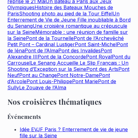
reprise le 21 Mai
Un Bateau à Paris aux Jeux
Olympiques
Histoire des Bateaux Mouches de
Paris
Shooting photo au pied de la Tour Eiffel
Un
Enterrement de Vie de Jeune Fille inoubliable à Bord
du Senang
Une croisière romantique au crépuscule
sur la Seine
Mémorable : une réunion de famille sur
la Seine
Pont de la Tournelle
Pont de l’Archevêché​
Petit Pont – Cardinal Lustiger​
Pont Saint-Michel
Pont
de Iéna
Pont de l’Alma
Pont des Invalides
Pont
Alexandre III
Pont de la Concorde
Pont Royal
Pont du
Carrousel
Le Senang Accueille Le Slip Français : Un
Shooting d’Exception sur la Seine
Pont des Arts
Pont
Neuf
Pont au Change
Pont Notre-Dame
Pont
d’Arcole
Pont Louis-Philippe
Pont Marie
Pont de
Sully
Le Zouave de l’Alma
Nos croisières thématiques
Événements
Idée EVJF Paris ? Enterrement de vie de jeune
fille sur la Seine