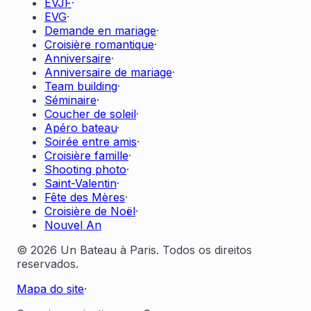
EVJF
·
EVG
·
Demande en mariage
·
Croisière romantique
·
Anniversaire
·
Anniversaire de mariage
·
Team building
·
Séminaire
·
Coucher de soleil
·
Apéro bateau
·
Soirée entre amis
·
Croisière famille
·
Shooting photo
·
Saint-Valentin
·
Fête des Mères
·
Croisière de Noël
·
Nouvel An
© 2026 Un Bateau à Paris. Todos os direitos
reservados.
Mapa do site
·