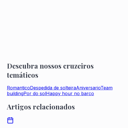
você descubra Paris pelo Sena.
2h de cruzeiro privativo
5 vezes por dia, partindo do Port de l'Arsenal,
aproveite um cruzeiro privativo no Sena.
PRESENTEIE-SE COM UM CRUZEIRO
PRIVATIVO NO SENA
Descubra nossos cruzeiros
temáticos
Romantico
Despedida de solteira
Aniversario
Team
building
Por do sol
Happy hour no barco
Artigos relacionados