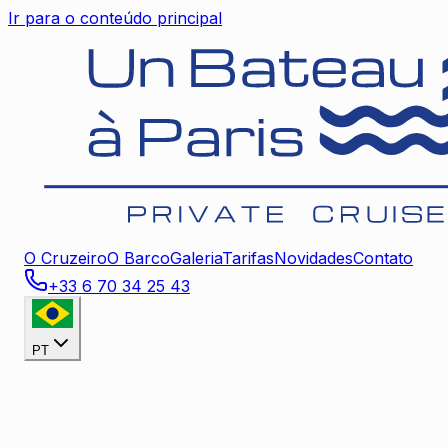
Ir para o conteúdo principal
O Cruzeiro
O Barco
Galeria
Tarifas
Novidades
Contato
+33 6 70 34 25 43
PT